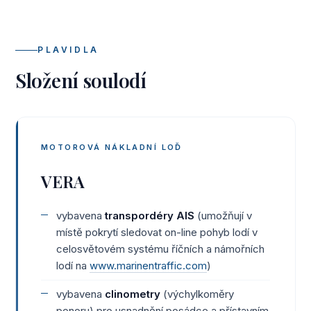
PLAVIDLA
Složení soulodí
MOTOROVÁ NÁKLADNÍ LOĎ
VERA
vybavena
transpordéry AIS
(umožňují v
místě pokrytí sledovat on-line pohyb lodí v
celosvětovém systému říčních a námořních
lodí na
www.marinentraffic.com
)
vybavena
clinometry
(výchylkoměry
ponoru) pro usnadnění posádce a přístavním