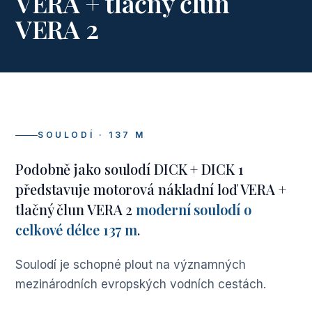
VERA + tlačný člun
VERA 2
SOULODÍ · 137 M
Podobně jako soulodí DICK + DICK 1
představuje motorová nákladní loď VERA +
tlačný člun VERA 2
moderní soulodí o
celkové délce 137 m
.
Soulodí je schopné plout na významných
mezinárodních evropských vodních cestách.