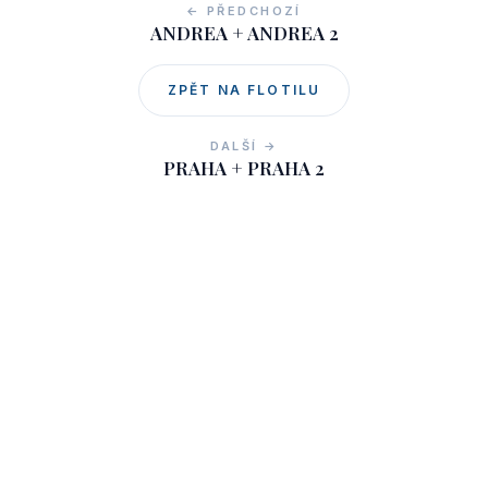
← PŘEDCHOZÍ
ANDREA + ANDREA 2
ZPĚT NA FLOTILU
DALŠÍ →
PRAHA + PRAHA 2
NÁKLADNÍ DOPRAVA
PRAVIDELNÉ PLAVBY
Co děláme
Hodinová plavba
Reference
Večeře na lodi
Flotila nákladních lodí
Oběd na lodi
O NÁS
NAŠI PARTNEŘI